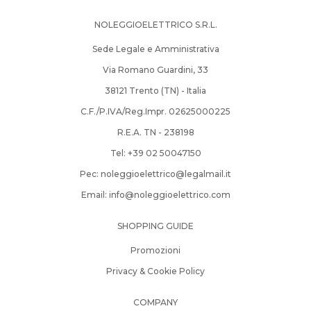
NOLEGGIOELETTRICO S.R.L.
Sede Legale e Amministrativa
Via Romano Guardini, 33
38121 Trento (TN) - Italia
C.F./P.IVA/Reg.Impr. 02625000225
R.E.A. TN - 238198
Tel: +39­ 02­ 50047150­
Pec:
noleggioelettrico@legalmail.it
Email:
info@noleggioelettrico.com
SHOPPING GUIDE
Promozioni
Privacy & Cookie Policy
COMPANY