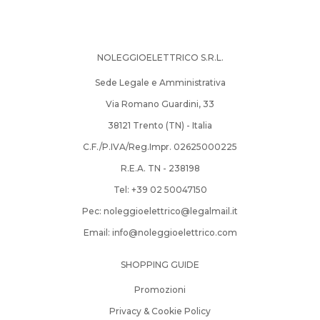
NOLEGGIOELETTRICO S.R.L.
Sede Legale e Amministrativa
Via Romano Guardini, 33
38121 Trento (TN) - Italia
C.F./P.IVA/Reg.Impr. 02625000225
R.E.A. TN - 238198
Tel: +39­ 02­ 50047150­
Pec:
noleggioelettrico@legalmail.it
Email:
info@noleggioelettrico.com
SHOPPING GUIDE
Promozioni
Privacy & Cookie Policy