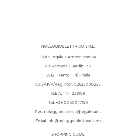
NOLEGGIOELETTRICO S.R.L.
Sede Legale e Amministrativa
Via Romano Guardini, 33
38121 Trento (TN) - Italia
C.F./P.IVA/Reg.Impr. 02625000225
R.E.A. TN - 238198
Tel: +39­ 02­ 50047150­
Pec:
noleggioelettrico@legalmail.it
Email:
info@noleggioelettrico.com
SHOPPING GUIDE