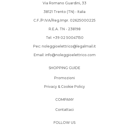
Via Romano Guardini, 33
38121 Trento (TN) - Italia
C.F./P.IVA/Reg.Impr. 02625000225
R.E.A. TN - 238198
Tel: +39­ 02­ 50047150­
Pec:
noleggioelettrico@legalmail.it
Email:
info@noleggioelettrico.com
SHOPPING GUIDE
Promozioni
Privacy & Cookie Policy
COMPANY
Contattaci
FOLLOW US